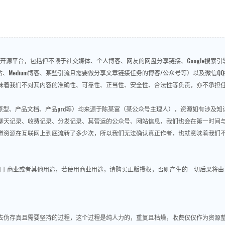
源平台，包括但不限于社交媒体、个人博客、网友的网盘分享链接、Google搜索引擎、
问答、视频网站、Medium博客、某些引流且需要做分享文章链接任务的博客/公众号等）以及
味着我们不对其内容的准确性、可靠性、正当性、安全性、合法性等负责，亦不承担
re原型、产品文档、产品prd等）均来源于陈某富（某公众号主理人），资源如有涉及
聊天记录、收费记录、分发记录、其营运的公众号、网站信息，我们也会在第一时间
道资源在互联网上到底流转了多少次，所以我们无法确认真正作者，也就意味着我们
用于商业或者其他用途，若使用商业用途，请购买正版授权，否则产生的一切后果将由
做去伪存真且需要坚持的过程，这个过程是纯人力的，重复且枯燥，收费仅仅作为资源