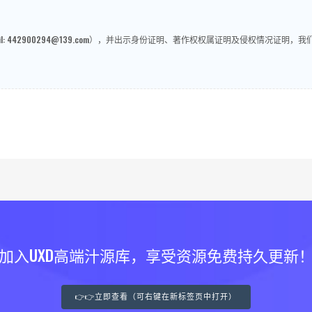
: 442900294@139.com），并出示身份证明、著作权权属证明及侵权情况证
加入UXD高端汁源库，享受资源免费持久更新
👉👉立即查看（可右键在新标签页中打开）