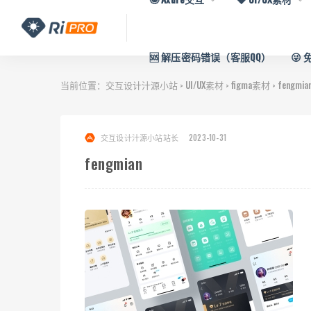
🆘 解压密码错误（客服QQ）
😜
当前位置：
交互设计汁源小站
UI/UX素材
figma素材
fengmia
>
>
>
交互设计汁源小站站长
2023-10-31
fengmian