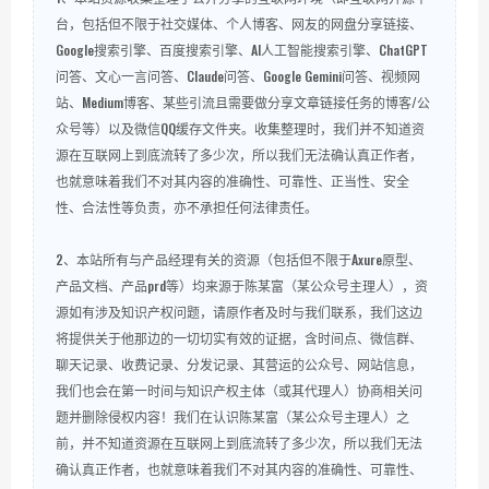
台，包括但不限于社交媒体、个人博客、网友的网盘分享链接、
Google搜索引擎、百度搜索引擎、AI人工智能搜索引擎、ChatGPT
问答、文心一言问答、Claude问答、Google Gemini问答、视频网
站、Medium博客、某些引流且需要做分享文章链接任务的博客/公
众号等）以及微信QQ缓存文件夹。收集整理时，我们并不知道资
源在互联网上到底流转了多少次，所以我们无法确认真正作者，
也就意味着我们不对其内容的准确性、可靠性、正当性、安全
性、合法性等负责，亦不承担任何法律责任。
2、本站所有与产品经理有关的资源（包括但不限于Axure原型、
产品文档、产品prd等）均来源于陈某富（某公众号主理人），资
源如有涉及知识产权问题，请原作者及时与我们联系，我们这边
将提供关于他那边的一切切实有效的证据，含时间点、微信群、
聊天记录、收费记录、分发记录、其营运的公众号、网站信息，
我们也会在第一时间与知识产权主体（或其代理人）协商相关问
题并删除侵权内容！我们在认识陈某富（某公众号主理人）之
前，并不知道资源在互联网上到底流转了多少次，所以我们无法
确认真正作者，也就意味着我们不对其内容的准确性、可靠性、