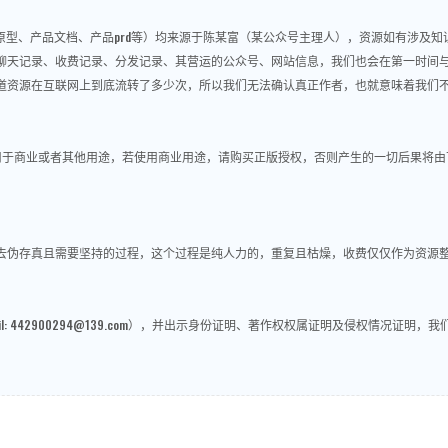
re原型、产品文档、产品prd等）均来源于陈某富（某公众号主理人），资源如有涉及
聊天记录、收费记录、分发记录、其营运的公众号、网站信息，我们也会在第一时间
道资源在互联网上到底流转了多少次，所以我们无法确认真正作者，也就意味着我们
用于商业或者其他用途，若使用商业用途，请购买正版授权，否则产生的一切后果将由
做去伪存真且需要坚持的过程，这个过程是纯人力的，重复且枯燥，收费仅仅作为资源
: 442900294@139.com），并出示身份证明、著作权权属证明及侵权情况证