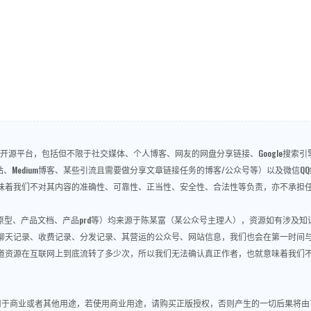
源平台，包括但不限于社交媒体、个人博客、网友的网盘分享链接、Google搜索引擎、
问答、视频网站、Medium博客、某些引流且需要做分享文章链接任务的博客/公众号等）以及
味着我们不对其内容的准确性、可靠性、正当性、安全性、合法性等负责，亦不承担
re原型、产品文档、产品prd等）均来源于陈某富（某公众号主理人），资源如有涉及
聊天记录、收费记录、分发记录、其营运的公众号、网站信息，我们也会在第一时间
道资源在互联网上到底流转了多少次，所以我们无法确认真正作者，也就意味着我们
用于商业或者其他用途，若使用商业用途，请购买正版授权，否则产生的一切后果将由