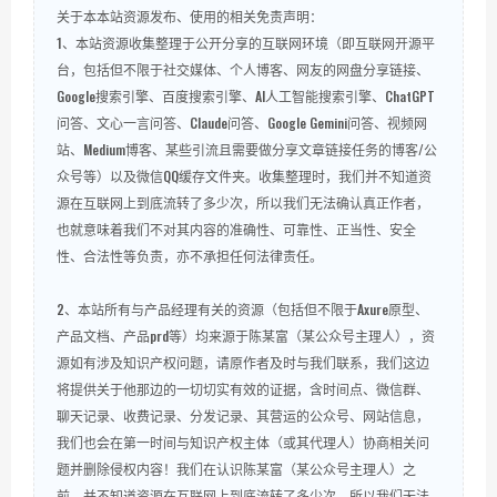
关于本本站资源发布、使用的相关免责声明：
1、本站资源收集整理于公开分享的互联网环境（即互联网开源平
台，包括但不限于社交媒体、个人博客、网友的网盘分享链接、
Google搜索引擎、百度搜索引擎、AI人工智能搜索引擎、ChatGPT
问答、文心一言问答、Claude问答、Google Gemini问答、视频网
站、Medium博客、某些引流且需要做分享文章链接任务的博客/公
众号等）以及微信QQ缓存文件夹。收集整理时，我们并不知道资
源在互联网上到底流转了多少次，所以我们无法确认真正作者，
也就意味着我们不对其内容的准确性、可靠性、正当性、安全
性、合法性等负责，亦不承担任何法律责任。
2、本站所有与产品经理有关的资源（包括但不限于Axure原型、
产品文档、产品prd等）均来源于陈某富（某公众号主理人），资
源如有涉及知识产权问题，请原作者及时与我们联系，我们这边
将提供关于他那边的一切切实有效的证据，含时间点、微信群、
聊天记录、收费记录、分发记录、其营运的公众号、网站信息，
我们也会在第一时间与知识产权主体（或其代理人）协商相关问
题并删除侵权内容！我们在认识陈某富（某公众号主理人）之
前，并不知道资源在互联网上到底流转了多少次，所以我们无法