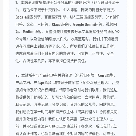
1、本站资源收集整理于公开分享的互联网环境（即互联网开源平
台，包括但不限于社交媒体、个人博客、网友的网盘分享链接、
Google搜索引擎、百度搜索引擎、AI人工智能搜索引擎、ChatGPT
问答、文心一言问答、Claude问答、Google Gemini问答、视频网
站、Medium博客、某些引流且需要做分享文章链接任务的博客/公
众号等）以及微信QQ缓存文件夹。收集整理时，我们并不知道资
源在互联网上到底流转了多少次，所以我们无法确认真正作者，
也就意味着我们不对其内容的准确性、可靠性、正当性、安全
性、合法性等负责，亦不承担任何法律责任。
2、本站所有与产品经理有关的资源（包括但不限于Axure原型、
产品文档、产品prd等）均来源于陈某富（某公众号主理人），资
源如有涉及知识产权问题，请原作者及时与我们联系，我们这边
将提供关于他那边的一切切实有效的证据，含时间点、微信群、
聊天记录、收费记录、分发记录、其营运的公众号、网站信息，
我们也会在第一时间与知识产权主体（或其代理人）协商相关问
题并删除侵权内容！我们在认识陈某富（某公众号主理人）之
前，并不知道资源在互联网上到底流转了多少次，所以我们无法
确认真正作者，也就意味着我们不对其内容的准确性、可靠性、