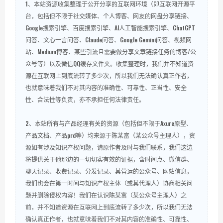
1、本站资源收集整理于公开分享的互联网环境（即互联网开源平
台，包括但不限于社交媒体、个人博客、网友的网盘分享链接、
Google搜索引擎、百度搜索引擎、AI人工智能搜索引擎、ChatGPT
问答、文心一言问答、Claude问答、Google Gemini问答、视频网
站、Medium博客、某些引流且需要做分享文章链接任务的博客/公
众号等）以及微信QQ缓存文件夹。收集整理时，我们并不知道资
源在互联网上到底流转了多少次，所以我们无法确认真正作者，
也就意味着我们不对其内容的准确性、可靠性、正当性、安全
性、合法性等负责，亦不承担任何法律责任。
2、本站所有与产品经理有关的资源（包括但不限于Axure原型、
产品文档、产品prd等）均来源于陈某富（某公众号主理人），资
源如有涉及知识产权问题，请原作者及时与我们联系，我们这边
将提供关于他那边的一切切实有效的证据，含时间点、微信群、
聊天记录、收费记录、分发记录、其营运的公众号、网站信息，
我们也会在第一时间与知识产权主体（或其代理人）协商相关问
题并删除侵权内容！我们在认识陈某富（某公众号主理人）之
前，并不知道资源在互联网上到底流转了多少次，所以我们无法
确认真正作者，也就意味着我们不对其内容的准确性、可靠性、