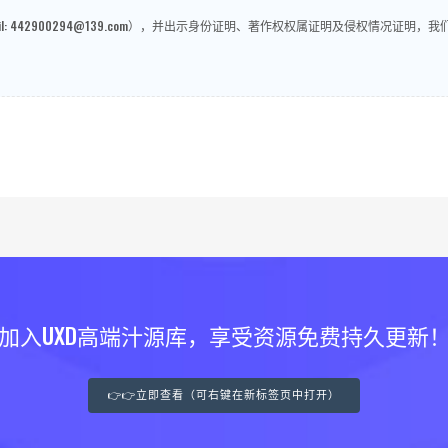
: 442900294@139.com），并出示身份证明、著作权权属证明及侵权情况证
加入UXD高端汁源库，享受资源免费持久更新
👉👉立即查看（可右键在新标签页中打开）