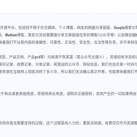
源平台，包括但不限于社交媒体、个人博客、网友的网盘分享链接、Google搜索引擎、
问答、视频网站、Medium博客、某些引流且需要做分享文章链接任务的博客/公众号等）以及
味着我们不对其内容的准确性、可靠性、正当性、安全性、合法性等负责，亦不承担
re原型、产品文档、产品prd等）均来源于陈某富（某公众号主理人），资源如有涉及
聊天记录、收费记录、分发记录、其营运的公众号、网站信息，我们也会在第一时间
道资源在互联网上到底流转了多少次，所以我们无法确认真正作者，也就意味着我们
用于商业或者其他用途，若使用商业用途，请购买正版授权，否则产生的一切后果将由
做去伪存真且需要坚持的过程，这个过程是纯人力的，重复且枯燥，收费仅仅作为资源