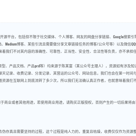
源平台，包括但不限于社交媒体、个人博客、网友的网盘分享链接、Google搜索引擎、
问答、视频网站、Medium博客、某些引流且需要做分享文章链接任务的博客/公众号等）以及
味着我们不对其内容的准确性、可靠性、正当性、安全性、合法性等负责，亦不承担
re原型、产品文档、产品prd等）均来源于陈某富（某公众号主理人），资源如有涉及
聊天记录、收费记录、分发记录、其营运的公众号、网站信息，我们也会在第一时间
道资源在互联网上到底流转了多少次，所以我们无法确认真正作者，也就意味着我们
用于商业或者其他用途，若使用商业用途，请购买正版授权，否则产生的一切后果将由
做去伪存真且需要坚持的过程，这个过程是纯人力的，重复且枯燥，收费仅仅作为资源