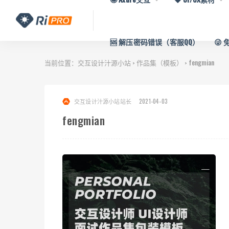
🆘 解压密码错误（客服QQ）
😜
当前位置：
交互设计汁源小站
作品集（模板）
fengmian
>
>
交互设计汁源小站站长
2021-04-03
fengmian