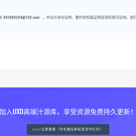
: 442900294@139.com），并出示身份证明、著作权权属证明及侵权情况证
加入UXD高端汁源库，享受资源免费持久更新
👉👉立即查看（可右键在新标签页中打开）