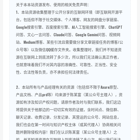
关于本本站资源发布、使用的相关免责声明：
1、本站资源收集整理于公开分享的互联网环境（即互联网开源平
台，包括但不限于社交媒体、个人博客、网友的网盘分享链接、
Google搜索引擎、百度搜索引擎、AI人工智能搜索引擎、ChatGPT
问答、文心一言问答、Claude问答、Google Gemini问答、视频网
站、Medium博客、某些引流且需要做分享文章链接任务的博客/公
众号等）以及微信QQ缓存文件夹。收集整理时，我们并不知道资
源在互联网上到底流转了多少次，所以我们无法确认真正作者，
也就意味着我们不对其内容的准确性、可靠性、正当性、安全
性、合法性等负责，亦不承担任何法律责任。
2、本站所有与产品经理有关的资源（包括但不限于Axure原型、
产品文档、产品prd等）均来源于陈某富（某公众号主理人），资
源如有涉及知识产权问题，请原作者及时与我们联系，我们这边
将提供关于他那边的一切切实有效的证据，含时间点、微信群、
聊天记录、收费记录、分发记录、其营运的公众号、网站信息，
我们也会在第一时间与知识产权主体（或其代理人）协商相关问
题并删除侵权内容！我们在认识陈某富（某公众号主理人）之
前，并不知道资源在互联网上到底流转了多少次，所以我们无法