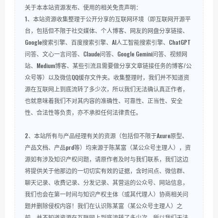
关于本本站资源发布、使用的相关免责声明：
1、本站资源收集整理于公开分享的互联网环境（即互联网开源平
台，包括但不限于社交媒体、个人博客、网友的网盘分享链接、
Google搜索引擎、百度搜索引擎、AI人工智能搜索引擎、ChatGPT
问答、文心一言问答、Claude问答、Google Gemini问答、视频网
站、Medium博客、某些引流且需要做分享文章链接任务的博客/公
众号等）以及微信QQ缓存文件夹。收集整理时，我们并不知道资
源在互联网上到底流转了多少次，所以我们无法确认真正作者，
也就意味着我们不对其内容的准确性、可靠性、正当性、安全
性、合法性等负责，亦不承担任何法律责任。
2、本站所有与产品经理有关的资源（包括但不限于Axure原型、
产品文档、产品prd等）均来源于陈某富（某公众号主理人），资
源如有涉及知识产权问题，请原作者及时与我们联系，我们这边
将提供关于他那边的一切切实有效的证据，含时间点、微信群、
聊天记录、收费记录、分发记录、其营运的公众号、网站信息，
我们也会在第一时间与知识产权主体（或其代理人）协商相关问
题并删除侵权内容！我们在认识陈某富（某公众号主理人）之
前，并不知道资源在互联网上到底流转了多少次，所以我们无法