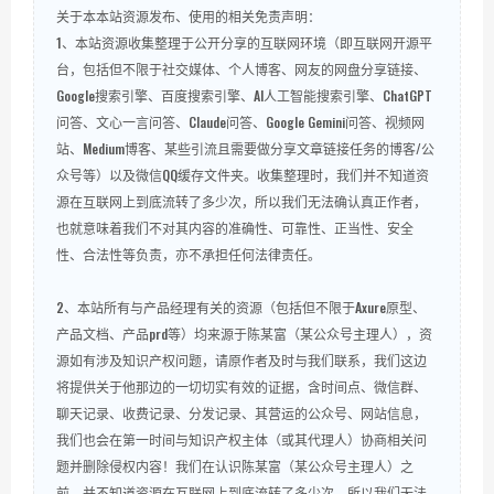
关于本本站资源发布、使用的相关免责声明：
1、本站资源收集整理于公开分享的互联网环境（即互联网开源平
台，包括但不限于社交媒体、个人博客、网友的网盘分享链接、
Google搜索引擎、百度搜索引擎、AI人工智能搜索引擎、ChatGPT
问答、文心一言问答、Claude问答、Google Gemini问答、视频网
站、Medium博客、某些引流且需要做分享文章链接任务的博客/公
众号等）以及微信QQ缓存文件夹。收集整理时，我们并不知道资
源在互联网上到底流转了多少次，所以我们无法确认真正作者，
也就意味着我们不对其内容的准确性、可靠性、正当性、安全
性、合法性等负责，亦不承担任何法律责任。
2、本站所有与产品经理有关的资源（包括但不限于Axure原型、
产品文档、产品prd等）均来源于陈某富（某公众号主理人），资
源如有涉及知识产权问题，请原作者及时与我们联系，我们这边
将提供关于他那边的一切切实有效的证据，含时间点、微信群、
聊天记录、收费记录、分发记录、其营运的公众号、网站信息，
我们也会在第一时间与知识产权主体（或其代理人）协商相关问
题并删除侵权内容！我们在认识陈某富（某公众号主理人）之
前，并不知道资源在互联网上到底流转了多少次，所以我们无法