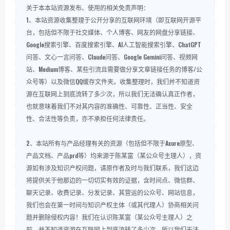
关于本本站资源发布、使用的相关免责声明：
1、本站资源收集整理于公开分享的互联网环境（即互联网开源平
台，包括但不限于社交媒体、个人博客、网友的网盘分享链接、
Google搜索引擎、百度搜索引擎、AI人工智能搜索引擎、ChatGPT
问答、文心一言问答、Claude问答、Google Gemini问答、视频网
站、Medium博客、某些引流且需要做分享文章链接任务的博客/公
众号等）以及微信QQ缓存文件夹。收集整理时，我们并不知道资
源在互联网上到底流转了多少次，所以我们无法确认真正作者，
也就意味着我们不对其内容的准确性、可靠性、正当性、安全
性、合法性等负责，亦不承担任何法律责任。
2、本站所有与产品经理有关的资源（包括但不限于Axure原型、
产品文档、产品prd等）均来源于陈某富（某公众号主理人），资
源如有涉及知识产权问题，请原作者及时与我们联系，我们这边
将提供关于他那边的一切切实有效的证据，含时间点、微信群、
聊天记录、收费记录、分发记录、其营运的公众号、网站信息，
我们也会在第一时间与知识产权主体（或其代理人）协商相关问
题并删除侵权内容！我们在认识陈某富（某公众号主理人）之
前，并不知道资源在互联网上到底流转了多少次，所以我们无法