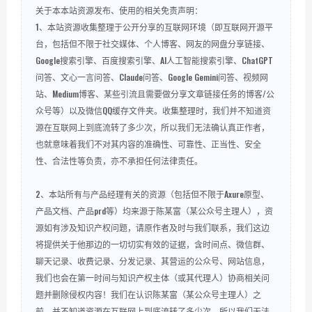
关于本本站资源发布、使用的相关免责声明：
1、本站资源收集整理于公开分享的互联网环境（即互联网开源平
台，包括但不限于社交媒体、个人博客、网友的网盘分享链接、
Google搜索引擎、百度搜索引擎、AI人工智能搜索引擎、ChatGPT
问答、文心一言问答、Claude问答、Google Gemini问答、视频网
站、Medium博客、某些引流且需要做分享文章链接任务的博客/公
众号等）以及微信QQ缓存文件夹。收集整理时，我们并不知道资
源在互联网上到底流转了多少次，所以我们无法确认真正作者，
也就意味着我们不对其内容的准确性、可靠性、正当性、安全
性、合法性等负责，亦不承担任何法律责任。
2、本站所有与产品经理有关的资源（包括但不限于Axure原型、
产品文档、产品prd等）均来源于陈某富（某公众号主理人），资
源如有涉及知识产权问题，请原作者及时与我们联系，我们这边
将提供关于他那边的一切切实有效的证据，含时间点、微信群、
聊天记录、收费记录、分发记录、其营运的公众号、网站信息，
我们也会在第一时间与知识产权主体（或其代理人）协商相关问
题并删除侵权内容！我们在认识陈某富（某公众号主理人）之
前，并不知道资源在互联网上到底流转了多少次，所以我们无法