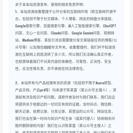
关于本本站资源发布、使用的相关免责声明：
1、本站资源收集整理于公开分享的互联网环境（即互联网开源平
台，包括但不限于社交媒体、个人博客、网友的网盘分享链接、
Google搜索引擎、百度搜索引擎、AI人工智能搜索引擎、ChatGPT
问答、文心一言问答、Claude问答、Google Gemini问答、视频网
站、Medium博客、某些引流且需要做分享文章链接任务的博客/公
众号等）以及微信QQ缓存文件夹。收集整理时，我们并不知道资
源在互联网上到底流转了多少次，所以我们无法确认真正作者，
也就意味着我们不对其内容的准确性、可靠性、正当性、安全
性、合法性等负责，亦不承担任何法律责任。
2、本站所有与产品经理有关的资源（包括但不限于Axure原型、
产品文档、产品prd等）均来源于陈某富（某公众号主理人），资
源如有涉及知识产权问题，请原作者及时与我们联系，我们这边
将提供关于他那边的一切切实有效的证据，含时间点、微信群、
聊天记录、收费记录、分发记录、其营运的公众号、网站信息，
我们也会在第一时间与知识产权主体（或其代理人）协商相关问
题并删除侵权内容！我们在认识陈某富（某公众号主理人）之
前，并不知道资源在互联网上到底流转了多少次，所以我们无法